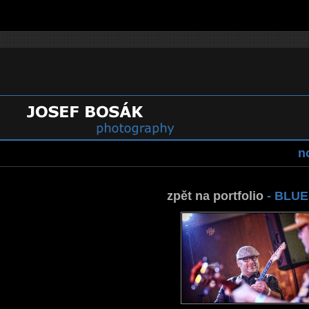
n
zpět na portfolio
-
BLUES